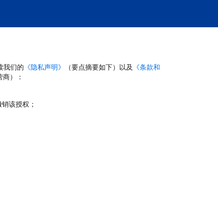
读我们的
《隐私声明》
（要点摘要如下）以及
《条款和
营商）：
撤销该授权；