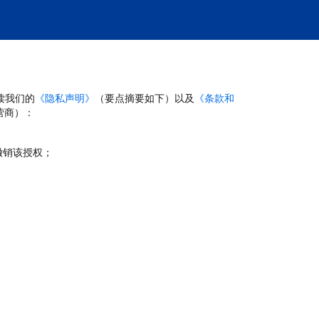
读我们的
《隐私声明》
（要点摘要如下）以及
《条款和
营商）：
撤销该授权；