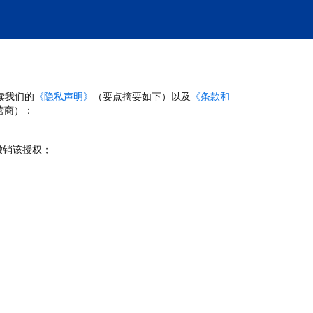
读我们的
《隐私声明》
（要点摘要如下）以及
《条款和
营商）：
撤销该授权；