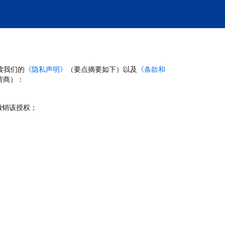
读我们的
《隐私声明》
（要点摘要如下）以及
《条款和
营商）：
撤销该授权；