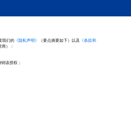
读我们的
《隐私声明》
（要点摘要如下）以及
《条款和
营商）：
撤销该授权；