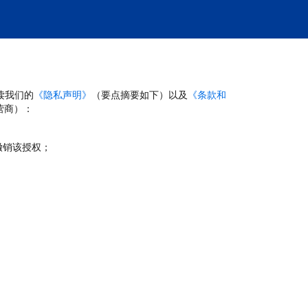
读我们的
《隐私声明》
（要点摘要如下）以及
《条款和
营商）：
撤销该授权；