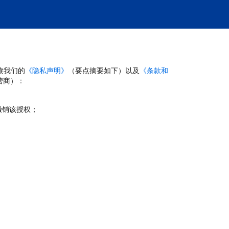
读我们的
《隐私声明》
（要点摘要如下）以及
《条款和
营商）：
撤销该授权；