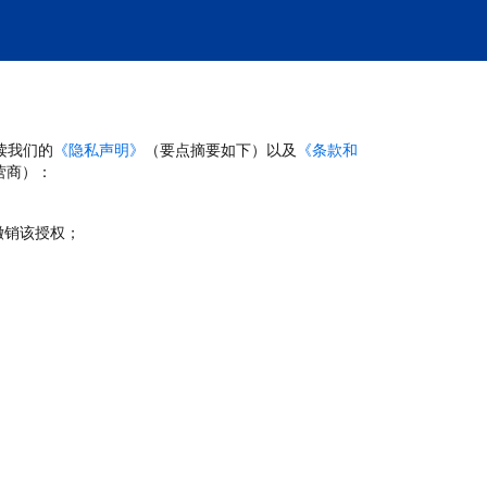
读我们的
《隐私声明》
（要点摘要如下）以及
《条款和
营商）：
撤销该授权；