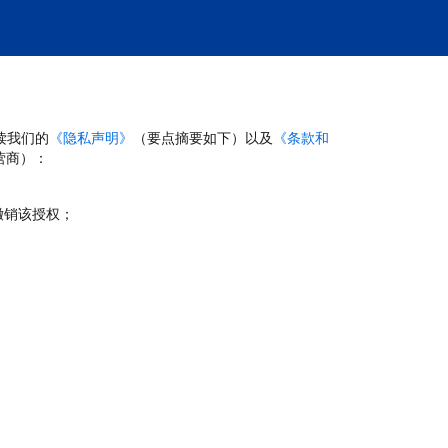
读我们的
《隐私声明》
（要点摘要如下）以及
《条款和
营商）：
撤销该授权；