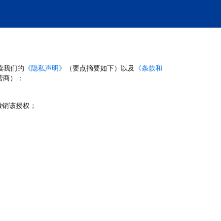
读我们的
《隐私声明》
（要点摘要如下）以及
《条款和
营商）：
撤销该授权；