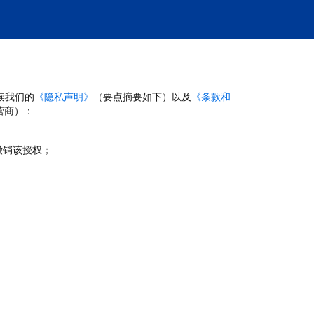
读我们的
《隐私声明》
（要点摘要如下）以及
《条款和
营商）：
撤销该授权；