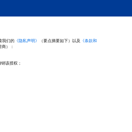
读我们的
《隐私声明》
（要点摘要如下）以及
《条款和
营商）：
撤销该授权；