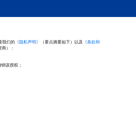
读我们的
《隐私声明》
（要点摘要如下）以及
《条款和
营商）：
撤销该授权；