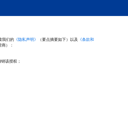
读我们的
《隐私声明》
（要点摘要如下）以及
《条款和
营商）：
撤销该授权；