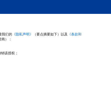
读我们的
《隐私声明》
（要点摘要如下）以及
《条款和
营商）：
撤销该授权；