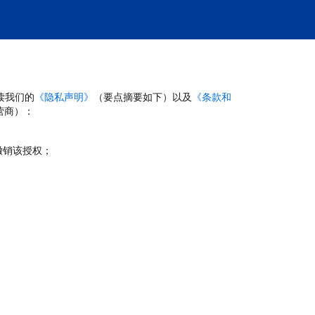
读我们的
《隐私声明》
（要点摘要如下）以及
《条款和
营商）：
撤销该授权；