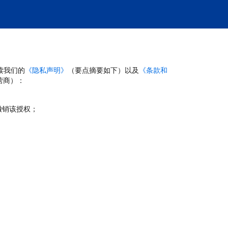
读我们的
《隐私声明》
（要点摘要如下）以及
《条款和
营商）：
撤销该授权；