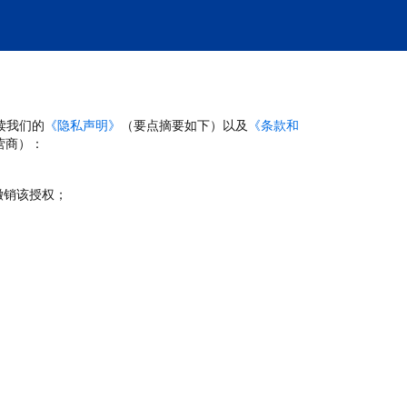
读我们的
《隐私声明》
（要点摘要如下）以及
《条款和
营商）：
撤销该授权；