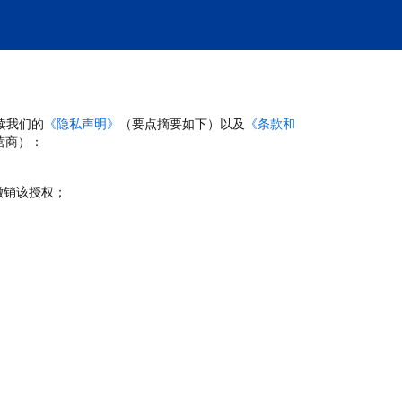
读我们的
《隐私声明》
（要点摘要如下）以及
《条款和
营商）：
撤销该授权；