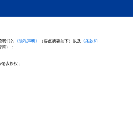
读我们的
《隐私声明》
（要点摘要如下）以及
《条款和
营商）：
撤销该授权；