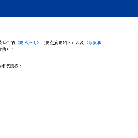
读我们的
《隐私声明》
（要点摘要如下）以及
《条款和
营商）：
撤销该授权；