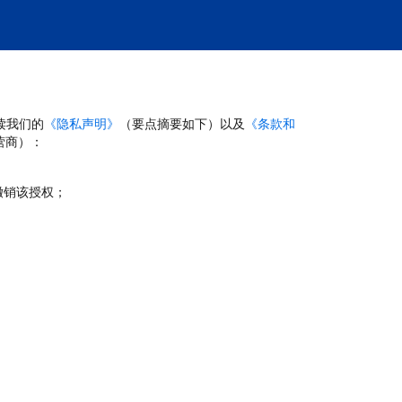
读我们的
《隐私声明》
（要点摘要如下）以及
《条款和
营商）：
撤销该授权；