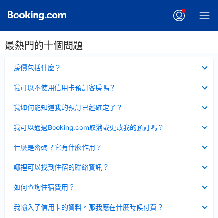
最熱門的十個問題
已
房價包括什麼？
收
起
已
我可以不使用信用卡預訂客房嗎？
收
起
已
我如何能知道我的預訂已經確定了？
收
起
已
我可以通過Booking.com取消或更改我的預訂嗎？
收
起
已
什麼是密碼？它有什麼作用？
收
起
已
哪裡可以找到住宿的聯絡資訊？
收
起
已
如何查詢住宿費用？
收
起
已
我輸入了信用卡的資料。那我應在什麼時候付費？
收