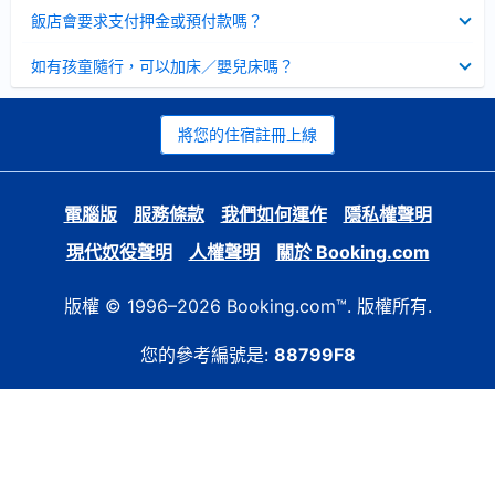
起
已
飯店會要求支付押金或預付款嗎？
收
起
已
如有孩童隨行，可以加床／嬰兒床嗎？
收
起
將您的住宿註冊上線
電腦版
服務條款
我們如何運作
隱私權聲明
現代奴役聲明
人權聲明
關於 Booking.com
版權 © 1996–2026 Booking.com™. 版權所有.
您的參考編號是:
88799F8