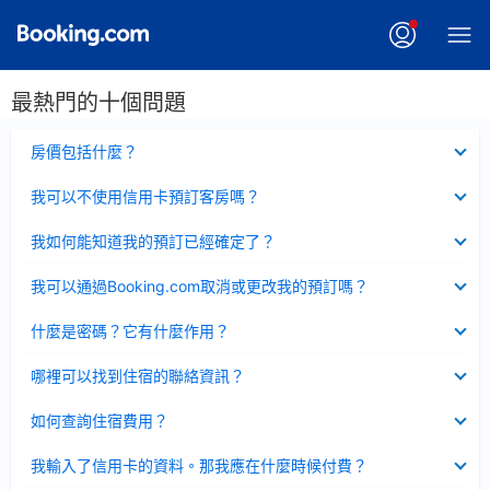
最熱門的十個問題
已
房價包括什麼？
收
起
已
我可以不使用信用卡預訂客房嗎？
收
起
已
我如何能知道我的預訂已經確定了？
收
起
已
我可以通過Booking.com取消或更改我的預訂嗎？
收
起
已
什麼是密碼？它有什麼作用？
收
起
已
哪裡可以找到住宿的聯絡資訊？
收
起
已
如何查詢住宿費用？
收
起
已
我輸入了信用卡的資料。那我應在什麼時候付費？
收