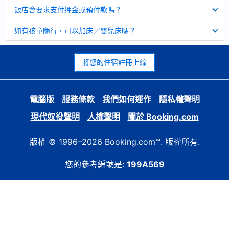
起
已
飯店會要求支付押金或預付款嗎？
收
起
已
如有孩童隨行，可以加床／嬰兒床嗎？
收
起
將您的住宿註冊上線
電腦版
服務條款
我們如何運作
隱私權聲明
現代奴役聲明
人權聲明
關於 Booking.com
版權 © 1996–2026 Booking.com™. 版權所有.
您的參考編號是:
199A569