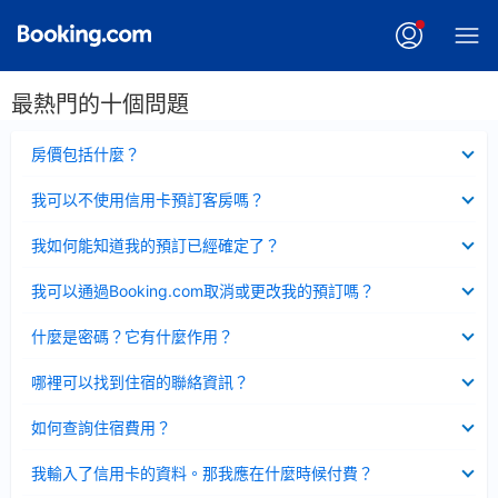
最熱門的十個問題
已
房價包括什麼？
收
起
已
我可以不使用信用卡預訂客房嗎？
收
起
已
我如何能知道我的預訂已經確定了？
收
起
已
我可以通過Booking.com取消或更改我的預訂嗎？
收
起
已
什麼是密碼？它有什麼作用？
收
起
已
哪裡可以找到住宿的聯絡資訊？
收
起
已
如何查詢住宿費用？
收
起
已
我輸入了信用卡的資料。那我應在什麼時候付費？
收