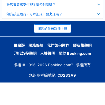
起
已
飯店會要求支付押金或預付款嗎？
收
起
已
如有孩童隨行，可以加床／嬰兒床嗎？
收
起
將您的住宿註冊上線
電腦版
服務條款
我們如何運作
隱私權聲明
現代奴役聲明
人權聲明
關於 Booking.com
版權 © 1996–2026 Booking.com™. 版權所有.
您的參考編號是:
CD2B3A9