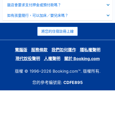
起
已
飯店會要求支付押金或預付款嗎？
收
起
已
如有孩童隨行，可以加床／嬰兒床嗎？
收
起
將您的住宿註冊上線
電腦版
服務條款
我們如何運作
隱私權聲明
現代奴役聲明
人權聲明
關於 Booking.com
版權 © 1996–2026 Booking.com™. 版權所有.
您的參考編號是:
CDFE895