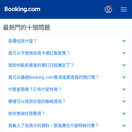
最熱門的十個問題
已
房價包括什麼？
收
起
已
我可以不使用信用卡預訂客房嗎？
收
起
已
我如何能知道我的預訂已經確定了？
收
起
已
我可以通過Booking.com取消或更改我的預訂嗎？
收
起
已
什麼是密碼？它有什麼作用？
收
起
已
哪裡可以找到住宿的聯絡資訊？
收
起
已
如何查詢住宿費用？
收
起
已
我輸入了信用卡的資料。那我應在什麼時候付費？
收