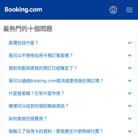
最熱門的十個問題
已
房價包括什麼？
收
起
已
我可以不使用信用卡預訂客房嗎？
收
起
已
我如何能知道我的預訂已經確定了？
收
起
已
我可以通過Booking.com取消或更改我的預訂嗎？
收
起
已
什麼是密碼？它有什麼作用？
收
起
已
哪裡可以找到住宿的聯絡資訊？
收
起
已
如何查詢住宿費用？
收
起
已
我輸入了信用卡的資料。那我應在什麼時候付費？
收