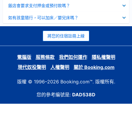
起
已
飯店會要求支付押金或預付款嗎？
收
起
已
如有孩童隨行，可以加床／嬰兒床嗎？
收
起
將您的住宿註冊上線
電腦版
服務條款
我們如何運作
隱私權聲明
現代奴役聲明
人權聲明
關於 Booking.com
版權 © 1996–2026 Booking.com™. 版權所有.
您的參考編號是:
DAD538D