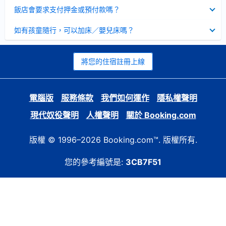
起
已
飯店會要求支付押金或預付款嗎？
收
起
已
如有孩童隨行，可以加床／嬰兒床嗎？
收
起
將您的住宿註冊上線
電腦版
服務條款
我們如何運作
隱私權聲明
現代奴役聲明
人權聲明
關於 Booking.com
版權 © 1996–2026 Booking.com™. 版權所有.
您的參考編號是:
3CB7F51