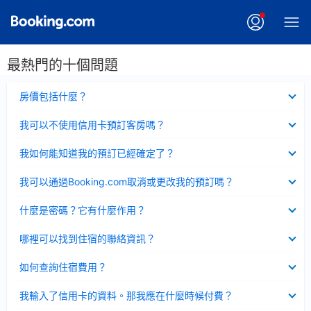
最熱門的十個問題
已
房價包括什麼？
收
起
已
我可以不使用信用卡預訂客房嗎？
收
起
已
我如何能知道我的預訂已經確定了？
收
起
已
我可以通過Booking.com取消或更改我的預訂嗎？
收
起
已
什麼是密碼？它有什麼作用？
收
起
已
哪裡可以找到住宿的聯絡資訊？
收
起
已
如何查詢住宿費用？
收
起
已
我輸入了信用卡的資料。那我應在什麼時候付費？
收