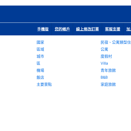
手機版
您的帳戶
線上修改訂單
客服支援
加
國家
民宿、公寓類型住
區域
公寓
城市
度假村
區
Villa
機場
青年旅館
飯店
B&B
主要景點
家庭旅館