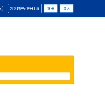
取得訂單相關協助
將您的住宿註冊上線
註冊
登入
. 您現在所使用的幣別為美元
用的語言. 您目前所選的語言是繁體中文