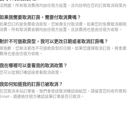
沒問題！所有取消費用均由住宿方設置，且均註明在您的訂房取消政策內
如果我需要取消訂房，需要付取消費嗎？
如果您訂的是免費取消房型，您無需支付取消費。如果您的免費取消期限
消費。所有取消費金額均由住宿方設置，且該費用也是由住宿方收取。
對於不可退款房型，我可以更改日期或者取消訂房嗎？
很抱歉，您無法更改不可退款房型的日期。如果您選擇取消訂房，將會產
費用也是由住宿方收取。
我在哪裡可以查看我的取消政策？
您可以從預訂確認函查看取消政策。
我如何知道我的訂房已被取消？
在您取消本站訂單後，我們會發送取消確認函給您。請留意您的收件匣和促
Email，請連絡住宿方確認該筆訂單是否已取消。