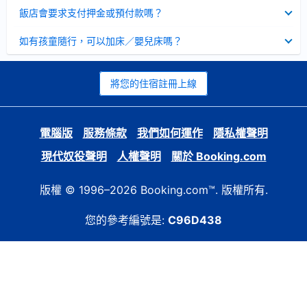
起
已
飯店會要求支付押金或預付款嗎？
收
起
已
如有孩童隨行，可以加床／嬰兒床嗎？
收
起
將您的住宿註冊上線
電腦版
服務條款
我們如何運作
隱私權聲明
現代奴役聲明
人權聲明
關於 Booking.com
版權 © 1996–2026 Booking.com™. 版權所有.
您的參考編號是:
C96D438