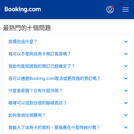
最熱門的十個問題
已
房價包括什麼？
收
起
已
我可以不使用信用卡預訂客房嗎？
收
起
已
我如何能知道我的預訂已經確定了？
收
起
已
我可以通過Booking.com取消或更改我的預訂嗎？
收
起
已
什麼是密碼？它有什麼作用？
收
起
已
哪裡可以找到住宿的聯絡資訊？
收
起
已
如何查詢住宿費用？
收
起
已
我輸入了信用卡的資料。那我應在什麼時候付費？
收