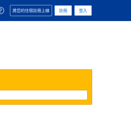
取得訂單相關協助
將您的住宿註冊上線
註冊
登入
 您現在所使用的幣別為新台幣
用的語言. 您目前所選的語言是繁體中文