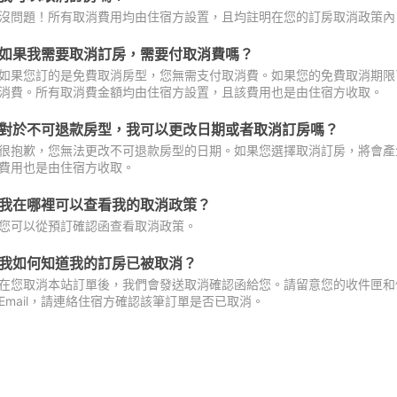
沒問題！所有取消費用均由住宿方設置，且均註明在您的訂房取消政策內
如果我需要取消訂房，需要付取消費嗎？
如果您訂的是免費取消房型，您無需支付取消費。如果您的免費取消期限
消費。所有取消費金額均由住宿方設置，且該費用也是由住宿方收取。
對於不可退款房型，我可以更改日期或者取消訂房嗎？
很抱歉，您無法更改不可退款房型的日期。如果您選擇取消訂房，將會產
費用也是由住宿方收取。
我在哪裡可以查看我的取消政策？
您可以從預訂確認函查看取消政策。
我如何知道我的訂房已被取消？
在您取消本站訂單後，我們會發送取消確認函給您。請留意您的收件匣和促
Email，請連絡住宿方確認該筆訂單是否已取消。