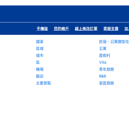
手機版
您的帳戶
線上修改訂單
客服支援
加
國家
民宿、公寓類型住
區域
公寓
城市
度假村
區
Villa
機場
青年旅館
飯店
B&B
主要景點
家庭旅館