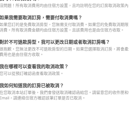
沒問題！所有取消費用均由住宿方設置，且均註明在您的訂房取消政策內
如果我需要取消訂房，需要付取消費嗎？
如果您訂的是免費取消房型，您無需支付取消費。如果您的免費取消期限
消費。所有取消費金額均由住宿方設置，且該費用也是由住宿方收取。
對於不可退款房型，我可以更改日期或者取消訂房嗎？
很抱歉，您無法更改不可退款房型的日期。如果您選擇取消訂房，將會產
費用也是由住宿方收取。
我在哪裡可以查看我的取消政策？
您可以從預訂確認函查看取消政策。
我如何知道我的訂房已被取消？
在您取消本站訂單後，我們會發送取消確認函給您。請留意您的收件匣和促
Email，請連絡住宿方確認該筆訂單是否已取消。