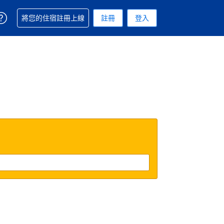
取得訂單相關協助
將您的住宿註冊上線
註冊
登入
 您現在所使用的幣別為新台幣
用的語言. 您目前所選的語言是繁體中文