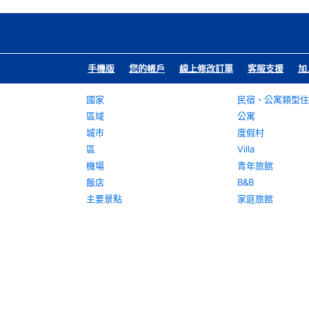
手機版
您的帳戶
線上修改訂單
客服支援
加
國家
民宿、公寓類型住
區域
公寓
城市
度假村
區
Villa
機場
青年旅館
飯店
B&B
主要景點
家庭旅館