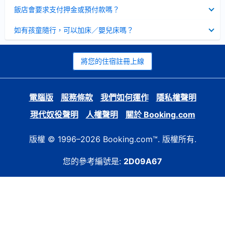
起
已
飯店會要求支付押金或預付款嗎？
收
起
已
如有孩童隨行，可以加床／嬰兒床嗎？
收
起
將您的住宿註冊上線
電腦版
服務條款
我們如何運作
隱私權聲明
現代奴役聲明
人權聲明
關於 Booking.com
版權 © 1996–2026 Booking.com™. 版權所有.
您的參考編號是:
2D09A67