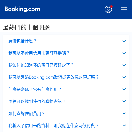
最熱門的十個問題
已
房價包括什麼？
收
起
已
我可以不使用信用卡預訂客房嗎？
收
起
已
我如何能知道我的預訂已經確定了？
收
起
已
我可以通過Booking.com取消或更改我的預訂嗎？
收
起
已
什麼是密碼？它有什麼作用？
收
起
已
哪裡可以找到住宿的聯絡資訊？
收
起
已
如何查詢住宿費用？
收
起
已
我輸入了信用卡的資料。那我應在什麼時候付費？
收