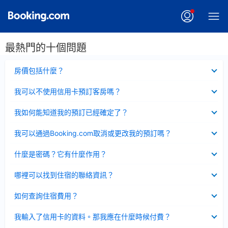
最熱門的十個問題
已
房價包括什麼？
收
起
已
我可以不使用信用卡預訂客房嗎？
收
起
已
我如何能知道我的預訂已經確定了？
收
起
已
我可以通過Booking.com取消或更改我的預訂嗎？
收
起
已
什麼是密碼？它有什麼作用？
收
起
已
哪裡可以找到住宿的聯絡資訊？
收
起
已
如何查詢住宿費用？
收
起
已
我輸入了信用卡的資料。那我應在什麼時候付費？
收