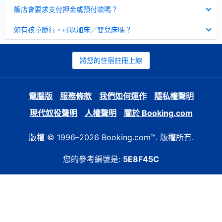
起
已
飯店會要求支付押金或預付款嗎？
收
起
已
如有孩童隨行，可以加床／嬰兒床嗎？
收
起
將您的住宿註冊上線
電腦版
服務條款
我們如何運作
隱私權聲明
現代奴役聲明
人權聲明
關於 Booking.com
版權 © 1996–2026 Booking.com™. 版權所有.
您的參考編號是:
5E8F45C