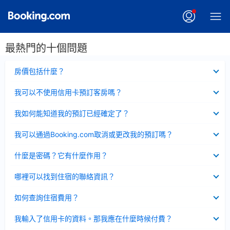
最熱門的十個問題
已
房價包括什麼？
收
起
已
我可以不使用信用卡預訂客房嗎？
收
起
已
我如何能知道我的預訂已經確定了？
收
起
已
我可以通過Booking.com取消或更改我的預訂嗎？
收
起
已
什麼是密碼？它有什麼作用？
收
起
已
哪裡可以找到住宿的聯絡資訊？
收
起
已
如何查詢住宿費用？
收
起
已
我輸入了信用卡的資料。那我應在什麼時候付費？
收