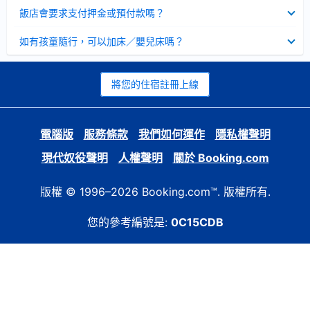
起
已
飯店會要求支付押金或預付款嗎？
收
起
已
如有孩童隨行，可以加床／嬰兒床嗎？
收
起
將您的住宿註冊上線
電腦版
服務條款
我們如何運作
隱私權聲明
現代奴役聲明
人權聲明
關於 Booking.com
版權 © 1996–2026 Booking.com™. 版權所有.
您的參考編號是:
0C15CDB