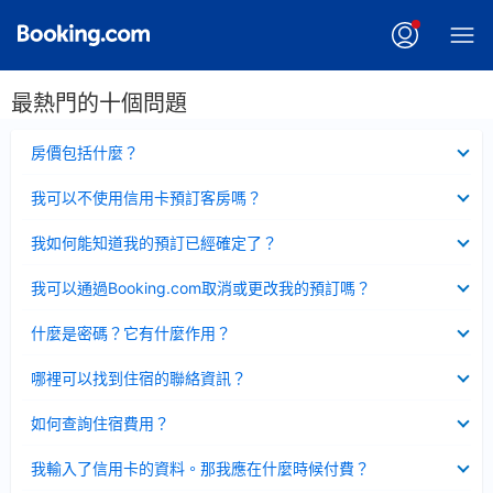
最熱門的十個問題
已
房價包括什麼？
收
起
已
我可以不使用信用卡預訂客房嗎？
收
起
已
我如何能知道我的預訂已經確定了？
收
起
已
我可以通過Booking.com取消或更改我的預訂嗎？
收
起
已
什麼是密碼？它有什麼作用？
收
起
已
哪裡可以找到住宿的聯絡資訊？
收
起
已
如何查詢住宿費用？
收
起
已
我輸入了信用卡的資料。那我應在什麼時候付費？
收