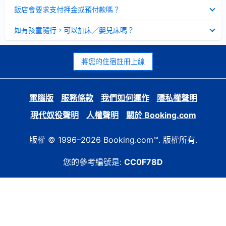
起
已
飯店會要求支付押金或預付款嗎？
收
起
已
如有孩童隨行，可以加床／嬰兒床嗎？
收
起
將您的住宿註冊上線
電腦版
服務條款
我們如何運作
隱私權聲明
現代奴役聲明
人權聲明
關於 Booking.com
版權 © 1996–2026 Booking.com™. 版權所有.
您的參考編號是:
CC0F78D