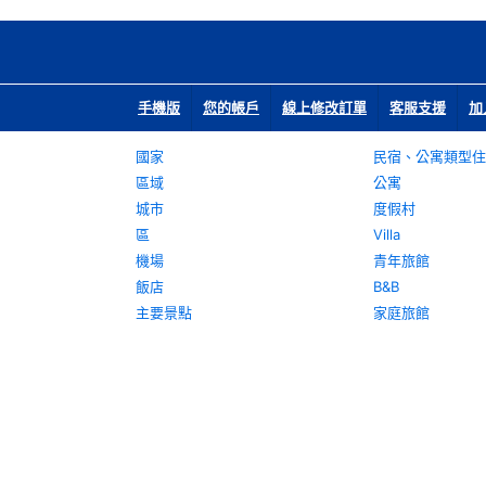
手機版
您的帳戶
線上修改訂單
客服支援
加
國家
民宿、公寓類型住
區域
公寓
城市
度假村
區
Villa
機場
青年旅館
飯店
B&B
主要景點
家庭旅館