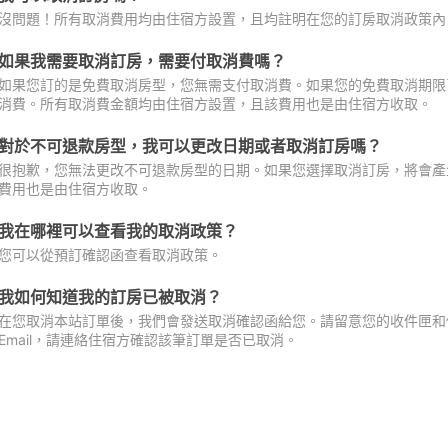
沒問題！所有取消費用均由住宿方設置，且均註明在您的訂房取消政策內
如果我需要取消訂房，需要付取消費嗎？
如果您訂的是免費取消房型，您無需支付取消費。如果您的免費取消期限
消費。所有取消費金額均由住宿方設置，且該費用也是由住宿方收取。
對於不可退款房型，我可以更改日期或者取消訂房嗎？
很抱歉，您無法更改不可退款房型的日期。如果您選擇取消訂房，將會產
費用也是由住宿方收取。
我在哪裡可以查看我的取消政策？
您可以從預訂確認函查看取消政策。
我如何知道我的訂房已被取消？
在您取消本站訂單後，我們會發送取消確認函給您。請留意您的收件匣和促
Email，請連絡住宿方確認該筆訂單是否已取消。