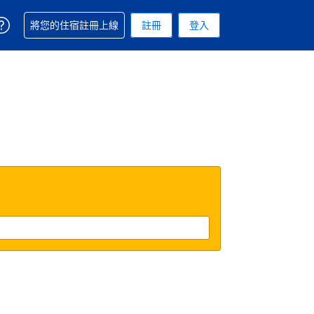
取得訂單相關協助
將您的住宿註冊上線
註冊
登入
. 您現在所使用的幣別為美元
用的語言. 您目前所選的語言是繁體中文