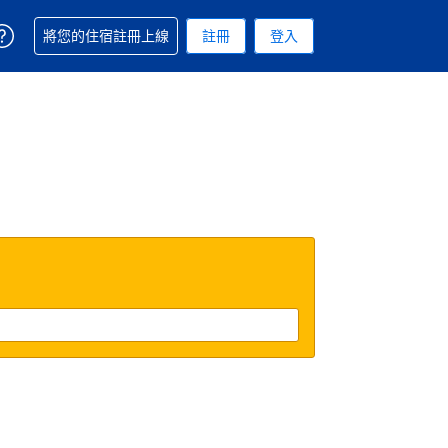
取得訂單相關協助
將您的住宿註冊上線
註冊
登入
 您現在所使用的幣別為新台幣
用的語言. 您目前所選的語言是繁體中文