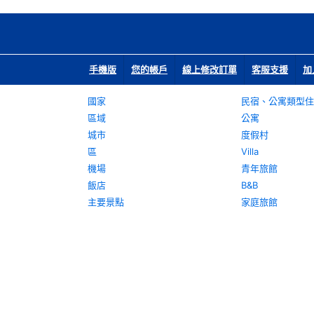
手機版
您的帳戶
線上修改訂單
客服支援
加
國家
民宿、公寓類型住
區域
公寓
城市
度假村
區
Villa
機場
青年旅館
飯店
B&B
主要景點
家庭旅館