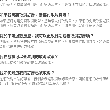
沒問題！所有取消費用均由住宿方設置，且均註明在您的訂房取消政策內
如果我需要取消訂房，需要付取消費嗎？
如果您訂的是免費取消房型，您無需支付取消費。如果您的免費取消期限
消費。所有取消費金額均由住宿方設置，且該費用也是由住宿方收取。
對於不可退款房型，我可以更改日期或者取消訂房嗎？
很抱歉，您無法更改不可退款房型的日期。如果您選擇取消訂房，將會產
費用也是由住宿方收取。
我在哪裡可以查看我的取消政策？
您可以從預訂確認函查看取消政策。
我如何知道我的訂房已被取消？
在您取消本站訂單後，我們會發送取消確認函給您。請留意您的收件匣和促
Email，請連絡住宿方確認該筆訂單是否已取消。