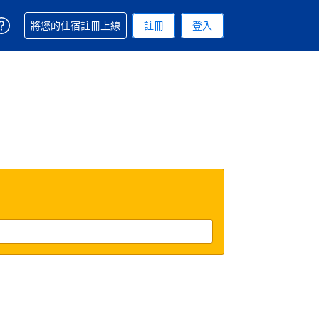
取得訂單相關協助
將您的住宿註冊上線
註冊
登入
. 您現在所使用的幣別為美元
用的語言. 您目前所選的語言是繁體中文