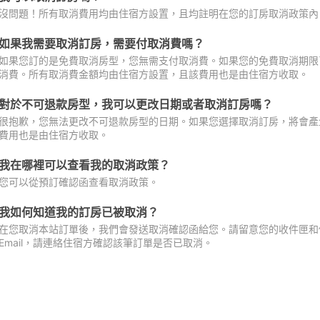
沒問題！所有取消費用均由住宿方設置，且均註明在您的訂房取消政策內
如果我需要取消訂房，需要付取消費嗎？
如果您訂的是免費取消房型，您無需支付取消費。如果您的免費取消期限
消費。所有取消費金額均由住宿方設置，且該費用也是由住宿方收取。
對於不可退款房型，我可以更改日期或者取消訂房嗎？
很抱歉，您無法更改不可退款房型的日期。如果您選擇取消訂房，將會產
費用也是由住宿方收取。
我在哪裡可以查看我的取消政策？
您可以從預訂確認函查看取消政策。
我如何知道我的訂房已被取消？
在您取消本站訂單後，我們會發送取消確認函給您。請留意您的收件匣和促
Email，請連絡住宿方確認該筆訂單是否已取消。