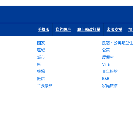
手機版
您的帳戶
線上修改訂單
客服支援
加
國家
民宿、公寓類型住
區域
公寓
城市
度假村
區
Villa
機場
青年旅館
飯店
B&B
主要景點
家庭旅館