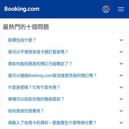
最熱門的十個問題
已
房價包括什麼？
收
起
已
我可以不使用信用卡預訂客房嗎？
收
起
已
我如何能知道我的預訂已經確定了？
收
起
已
我可以通過Booking.com取消或更改我的預訂嗎？
收
起
已
什麼是密碼？它有什麼作用？
收
起
已
哪裡可以找到住宿的聯絡資訊？
收
起
已
如何查詢住宿費用？
收
起
已
我輸入了信用卡的資料。那我應在什麼時候付費？
收