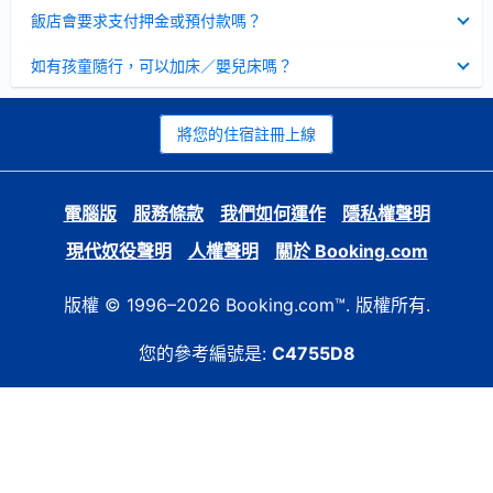
起
已
飯店會要求支付押金或預付款嗎？
收
起
已
如有孩童隨行，可以加床／嬰兒床嗎？
收
起
將您的住宿註冊上線
電腦版
服務條款
我們如何運作
隱私權聲明
現代奴役聲明
人權聲明
關於 Booking.com
版權 © 1996–2026 Booking.com™. 版權所有.
您的參考編號是:
C4755D8