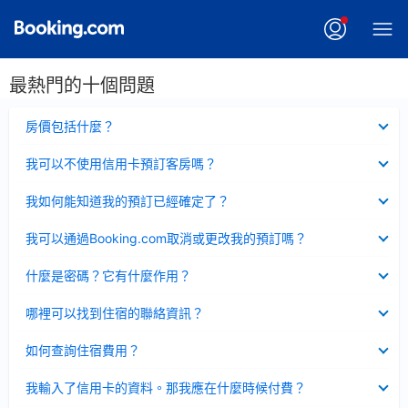
最熱門的十個問題
已
房價包括什麼？
收
起
已
我可以不使用信用卡預訂客房嗎？
收
起
已
我如何能知道我的預訂已經確定了？
收
起
已
我可以通過Booking.com取消或更改我的預訂嗎？
收
起
已
什麼是密碼？它有什麼作用？
收
起
已
哪裡可以找到住宿的聯絡資訊？
收
起
已
如何查詢住宿費用？
收
起
已
我輸入了信用卡的資料。那我應在什麼時候付費？
收