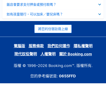
起
已
飯店會要求支付押金或預付款嗎？
收
起
已
如有孩童隨行，可以加床／嬰兒床嗎？
收
起
將您的住宿註冊上線
電腦版
服務條款
我們如何運作
隱私權聲明
現代奴役聲明
人權聲明
關於 Booking.com
版權 © 1996–2026 Booking.com™. 版權所有.
您的參考編號是:
0655FFD