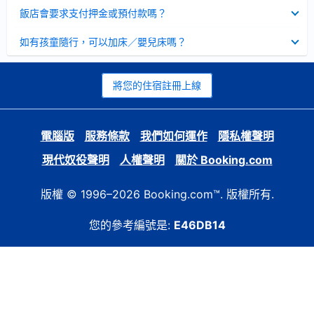
起
已
飯店會要求支付押金或預付款嗎？
收
起
已
如有孩童隨行，可以加床／嬰兒床嗎？
收
起
將您的住宿註冊上線
電腦版
服務條款
我們如何運作
隱私權聲明
現代奴役聲明
人權聲明
關於 Booking.com
版權 © 1996–2026 Booking.com™. 版權所有.
您的參考編號是:
E46DB14