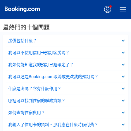
最熱門的十個問題
已
房價包括什麼？
收
起
已
我可以不使用信用卡預訂客房嗎？
收
起
已
我如何能知道我的預訂已經確定了？
收
起
已
我可以通過Booking.com取消或更改我的預訂嗎？
收
起
已
什麼是密碼？它有什麼作用？
收
起
已
哪裡可以找到住宿的聯絡資訊？
收
起
已
如何查詢住宿費用？
收
起
已
我輸入了信用卡的資料。那我應在什麼時候付費？
收