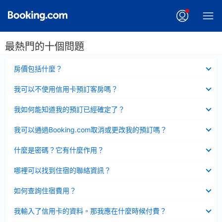
最熱門的十個問題
已
房價包括什麼？
收
起
已
我可以不使用信用卡預訂客房嗎？
收
起
已
我如何能知道我的預訂已經確定了？
收
起
已
我可以通過Booking.com取消或更改我的預訂嗎？
收
起
已
什麼是密碼？它有什麼作用？
收
起
已
哪裡可以找到住宿的聯絡資訊？
收
起
已
如何查詢住宿費用？
收
起
已
我輸入了信用卡的資料。那我應在什麼時候付費？
收