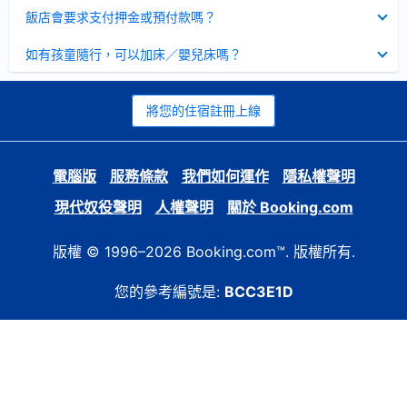
起
已
飯店會要求支付押金或預付款嗎？
收
起
已
如有孩童隨行，可以加床／嬰兒床嗎？
收
起
將您的住宿註冊上線
電腦版
服務條款
我們如何運作
隱私權聲明
現代奴役聲明
人權聲明
關於 Booking.com
版權 © 1996–2026 Booking.com™. 版權所有.
您的參考編號是:
BCC3E1D