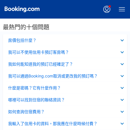
最熱門的十個問題
已
房價包括什麼？
收
起
已
我可以不使用信用卡預訂客房嗎？
收
起
已
我如何能知道我的預訂已經確定了？
收
起
已
我可以通過Booking.com取消或更改我的預訂嗎？
收
起
已
什麼是密碼？它有什麼作用？
收
起
已
哪裡可以找到住宿的聯絡資訊？
收
起
已
如何查詢住宿費用？
收
起
已
我輸入了信用卡的資料。那我應在什麼時候付費？
收