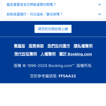
起
已
飯店會要求支付押金或預付款嗎？
收
起
已
如有孩童隨行，可以加床／嬰兒床嗎？
收
起
將您的住宿註冊上線
電腦版
服務條款
我們如何運作
隱私權聲明
現代奴役聲明
人權聲明
關於 Booking.com
版權 © 1996–2026 Booking.com™. 版權所有.
您的參考編號是:
FF5AA32