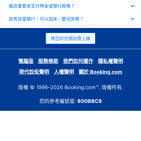
起
已
飯店會要求支付押金或預付款嗎？
收
起
已
如有孩童隨行，可以加床／嬰兒床嗎？
收
起
將您的住宿註冊上線
電腦版
服務條款
我們如何運作
隱私權聲明
現代奴役聲明
人權聲明
關於 Booking.com
版權 © 1996–2026 Booking.com™. 版權所有.
您的參考編號是:
B00BBC8