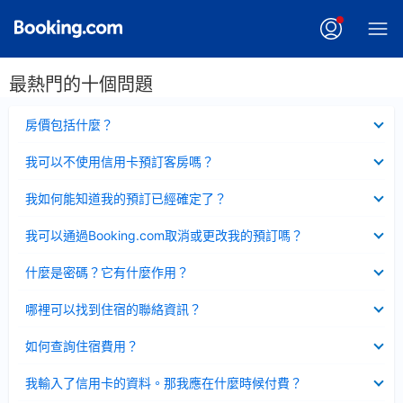
最熱門的十個問題
已
房價包括什麼？
收
起
已
我可以不使用信用卡預訂客房嗎？
收
起
已
我如何能知道我的預訂已經確定了？
收
起
已
我可以通過Booking.com取消或更改我的預訂嗎？
收
起
已
什麼是密碼？它有什麼作用？
收
起
已
哪裡可以找到住宿的聯絡資訊？
收
起
已
如何查詢住宿費用？
收
起
已
我輸入了信用卡的資料。那我應在什麼時候付費？
收