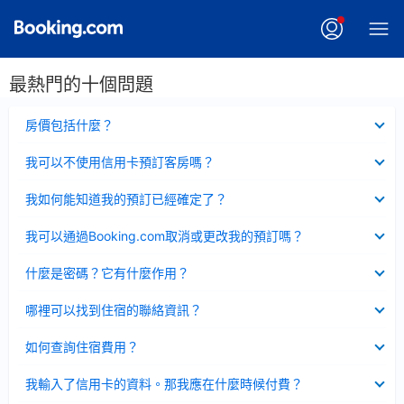
最熱門的十個問題
已
房價包括什麼？
收
起
已
我可以不使用信用卡預訂客房嗎？
收
起
已
我如何能知道我的預訂已經確定了？
收
起
已
我可以通過Booking.com取消或更改我的預訂嗎？
收
起
已
什麼是密碼？它有什麼作用？
收
起
已
哪裡可以找到住宿的聯絡資訊？
收
起
已
如何查詢住宿費用？
收
起
已
我輸入了信用卡的資料。那我應在什麼時候付費？
收