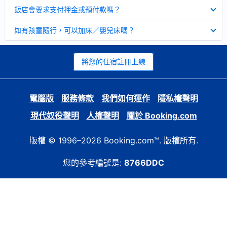
起
已
飯店會要求支付押金或預付款嗎？
收
起
已
如有孩童隨行，可以加床／嬰兒床嗎？
收
起
將您的住宿註冊上線
電腦版
服務條款
我們如何運作
隱私權聲明
現代奴役聲明
人權聲明
關於 Booking.com
版權 © 1996–2026 Booking.com™. 版權所有.
您的參考編號是:
8766DDC