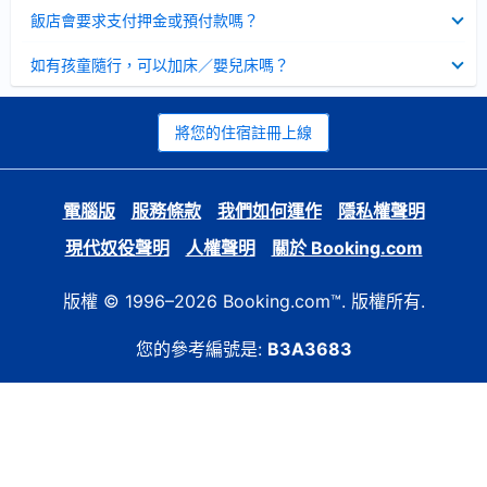
起
已
飯店會要求支付押金或預付款嗎？
收
起
已
如有孩童隨行，可以加床／嬰兒床嗎？
收
起
將您的住宿註冊上線
電腦版
服務條款
我們如何運作
隱私權聲明
現代奴役聲明
人權聲明
關於 Booking.com
版權 © 1996–2026 Booking.com™. 版權所有.
您的參考編號是:
B3A3683