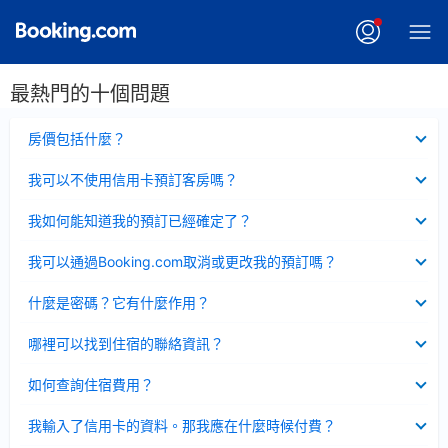
最熱門的十個問題
已
房價包括什麼？
收
起
已
我可以不使用信用卡預訂客房嗎？
收
起
已
我如何能知道我的預訂已經確定了？
收
起
已
我可以通過Booking.com取消或更改我的預訂嗎？
收
起
已
什麼是密碼？它有什麼作用？
收
起
已
哪裡可以找到住宿的聯絡資訊？
收
起
已
如何查詢住宿費用？
收
起
已
我輸入了信用卡的資料。那我應在什麼時候付費？
收