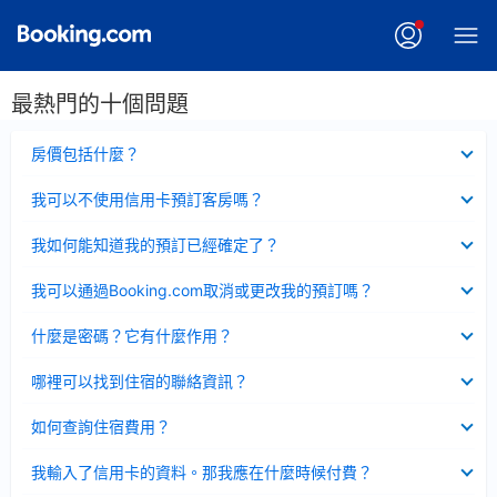
最熱門的十個問題
已
房價包括什麼？
收
起
已
我可以不使用信用卡預訂客房嗎？
收
起
已
我如何能知道我的預訂已經確定了？
收
起
已
我可以通過Booking.com取消或更改我的預訂嗎？
收
起
已
什麼是密碼？它有什麼作用？
收
起
已
哪裡可以找到住宿的聯絡資訊？
收
起
已
如何查詢住宿費用？
收
起
已
我輸入了信用卡的資料。那我應在什麼時候付費？
收