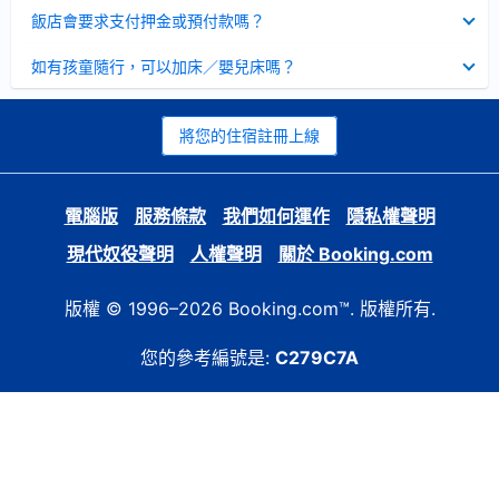
起
已
飯店會要求支付押金或預付款嗎？
收
起
已
如有孩童隨行，可以加床／嬰兒床嗎？
收
起
將您的住宿註冊上線
電腦版
服務條款
我們如何運作
隱私權聲明
現代奴役聲明
人權聲明
關於 Booking.com
版權 © 1996–2026 Booking.com™. 版權所有.
您的參考編號是:
C279C7A