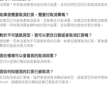
沒問題！所有取消費用均由住宿方設置，且均註明在您的訂房取消政策內
如果我需要取消訂房，需要付取消費嗎？
如果您訂的是免費取消房型，您無需支付取消費。如果您的免費取消期限
消費。所有取消費金額均由住宿方設置，且該費用也是由住宿方收取。
對於不可退款房型，我可以更改日期或者取消訂房嗎？
很抱歉，您無法更改不可退款房型的日期。如果您選擇取消訂房，將會產
費用也是由住宿方收取。
我在哪裡可以查看我的取消政策？
您可以從預訂確認函查看取消政策。
我如何知道我的訂房已被取消？
在您取消本站訂單後，我們會發送取消確認函給您。請留意您的收件匣和促
Email，請連絡住宿方確認該筆訂單是否已取消。