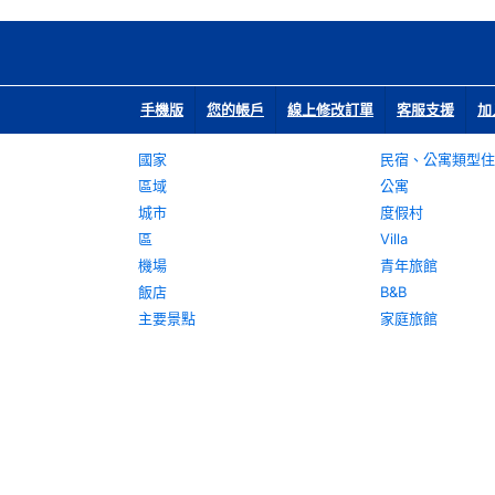
手機版
您的帳戶
線上修改訂單
客服支援
加
國家
民宿、公寓類型住
區域
公寓
城市
度假村
區
Villa
機場
青年旅館
飯店
B&B
主要景點
家庭旅館