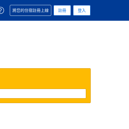
取得訂單相關協助
將您的住宿註冊上線
註冊
登入
 您現在所使用的幣別為新台幣
用的語言. 您目前所選的語言是繁體中文