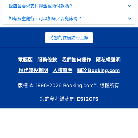
起
已
飯店會要求支付押金或預付款嗎？
收
起
已
如有孩童隨行，可以加床／嬰兒床嗎？
收
起
將您的住宿註冊上線
電腦版
服務條款
我們如何運作
隱私權聲明
現代奴役聲明
人權聲明
關於 Booking.com
版權 © 1996–2026 Booking.com™. 版權所有.
您的參考編號是:
E512CF5