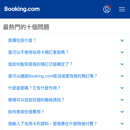
最熱門的十個問題
已
房價包括什麼？
收
起
已
我可以不使用信用卡預訂客房嗎？
收
起
已
我如何能知道我的預訂已經確定了？
收
起
已
我可以通過Booking.com取消或更改我的預訂嗎？
收
起
已
什麼是密碼？它有什麼作用？
收
起
已
哪裡可以找到住宿的聯絡資訊？
收
起
已
如何查詢住宿費用？
收
起
已
我輸入了信用卡的資料。那我應在什麼時候付費？
收